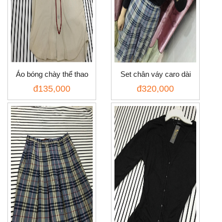
Áo bóng chày thể thao
Set chân váy caro dài
đ
135,000
đ
320,000