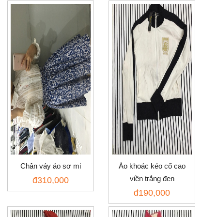
Chân váy áo sơ mi
Áo khoác kéo cổ cao
viền trắng đen
đ
310,000
đ
190,000