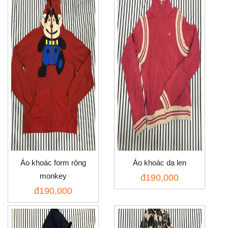
Áo khoác form rộng
Áo khoác dạ len
monkey
đ
190,000
đ
190,000