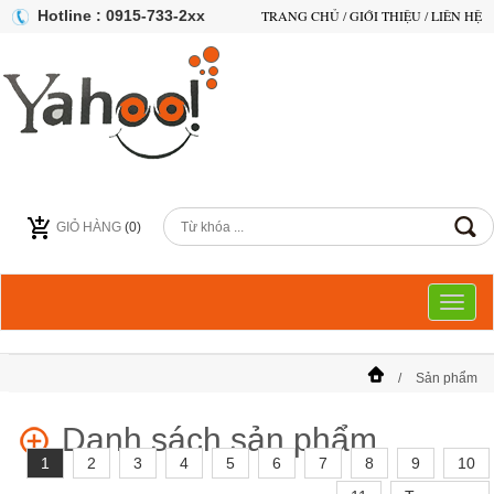
Hotline : 0915-733-2xx
TRANG CHỦ
/
GIỚI THIỆU
/
LIÊN HỆ
GIỎ HÀNG
(
0
)
Toggl
naviga
Sản phẩm
Danh sách sản phẩm
1
2
3
4
5
6
7
8
9
10