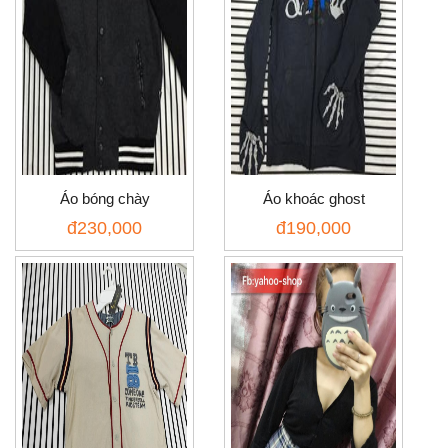
Áo bóng chày
Áo khoác ghost
đ
230,000
đ
190,000