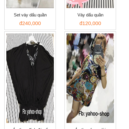
Set váy dấu quần
Váy dấu quần
đ
240,000
đ
120,000