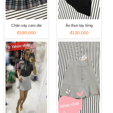
Chân váy caro dài
Áo thun tay lửng
đ
190,000
đ
130,000