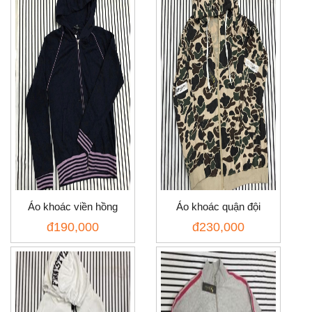
Áo khoác viền hồng
Áo khoác quận đội
đ
190,000
đ
230,000