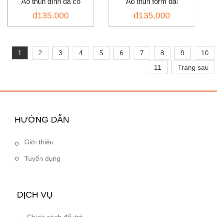
Áo thun đính đá cổ
Áo thun form dài
đ
135,000
đ
135,000
1
2
3
4
5
6
7
8
9
10
11
Trang sau
HƯỚNG DẪN
Giới thiệu
Tuyển dụng
DỊCH VỤ