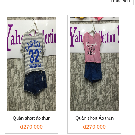
11
Trang sau
Quần short áo thun
Quần short Áo thun
đ
270,000
đ
270,000