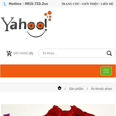
Hotline : 0915-733-2xx
TRANG CHỦ
/
GIỚI THIỆU
/
LIÊN HỆ
GIỎ HÀNG
(
0
)
Toggl
naviga
Sản phẩm
Áo khoác phao