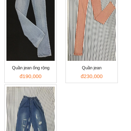
Quần jean ống rộng
Quần jean
đ
190,000
đ
230,000