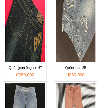
Quần jean ống loe 47
Quần jean 25
đ
280,000
đ
260,000