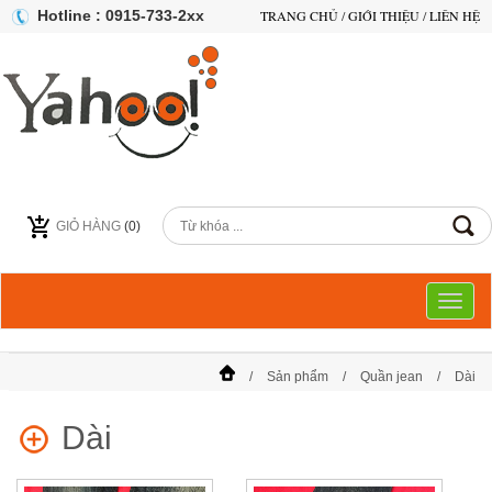
Hotline : 0915-733-2xx
TRANG CHỦ
/
GIỚI THIỆU
/
LIÊN HỆ
GIỎ HÀNG
(
0
)
Toggl
naviga
Sản phẩm
Quần jean
Dài
Dài