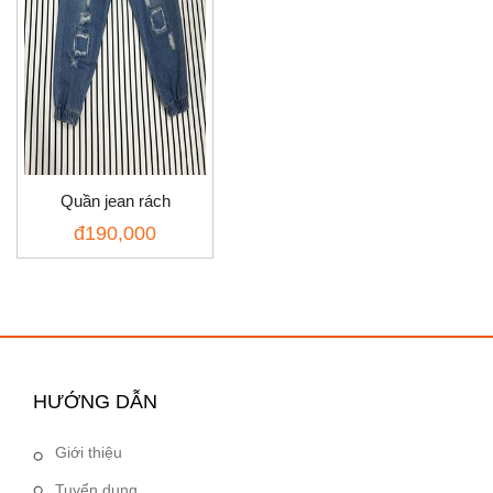
Quần jean rách
đ
190,000
HƯỚNG DẪN
Giới thiệu
Tuyển dụng