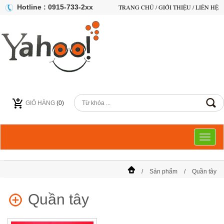
Hotline : 0915-733-2xx
TRANG CHỦ
/
GIỚI THIỆU
/
LIÊN HỆ
GIỎ HÀNG
(
0
)
Toggl
naviga
Sản phẩm
Quần tây
Quần tây