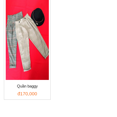
Quần baggy
đ
170,000