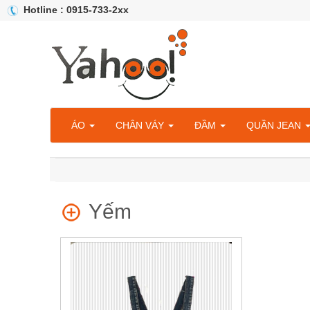
Hotline : 0915-733-2xx
ÁO
CHÂN VÁY
ĐẦM
QUẦN JEAN
Yếm