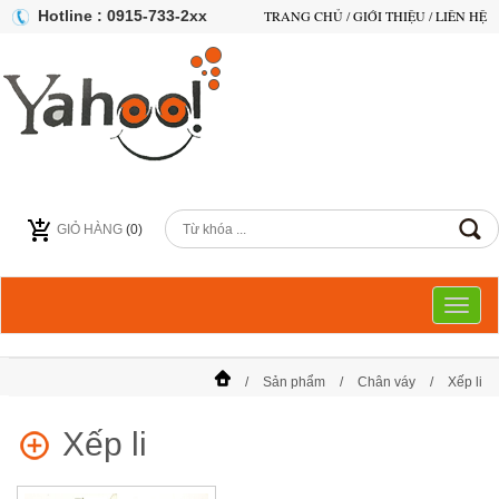
Hotline : 0915-733-2xx
TRANG CHỦ
/
GIỚI THIỆU
/
LIÊN HỆ
GIỎ HÀNG
(
0
)
Toggl
naviga
Sản phẩm
Chân váy
Xếp li
Xếp li