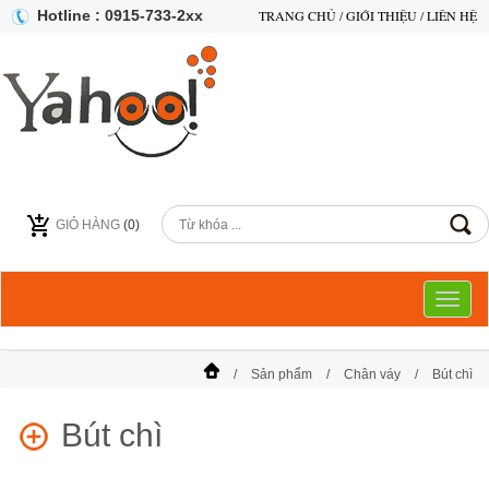
Hotline : 0915-733-2xx
TRANG CHỦ
/
GIỚI THIỆU
/
LIÊN HỆ
GIỎ HÀNG
(
0
)
Toggl
naviga
Sản phẩm
Chân váy
Bút chì
Bút chì