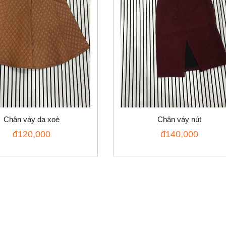
Chân váy da xoè
Chân váy nút
đ
120,000
đ
140,000