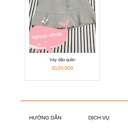
Váy dấu quần
đ
120,000
HƯỚNG DẪN
DỊCH VỤ