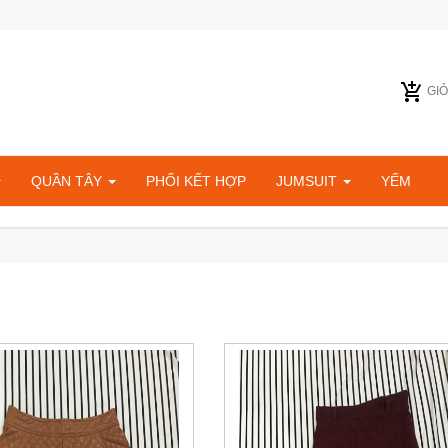
GI
QUẦN TÂY
PHỐI KẾT HỢP
JUMSUIT
YẾM