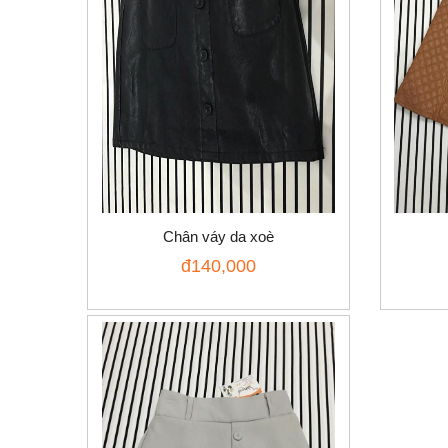
Chân váy da xoè
đ
140,000