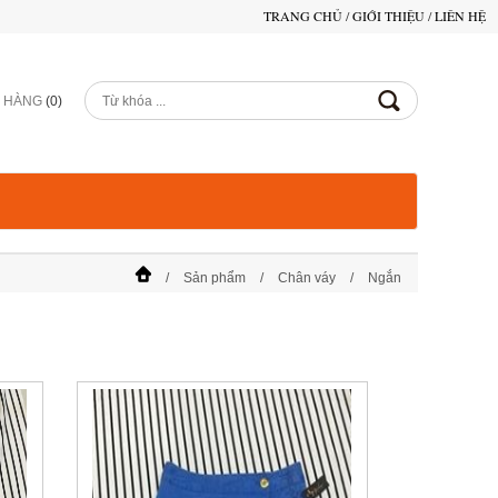
TRANG CHỦ
/
GIỚI THIỆU
/
LIÊN HỆ
Ỏ HÀNG
(
0
)
Sản phẩm
Chân váy
Ngắn