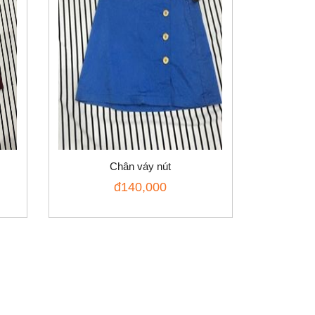
Chân váy nút
đ
140,000