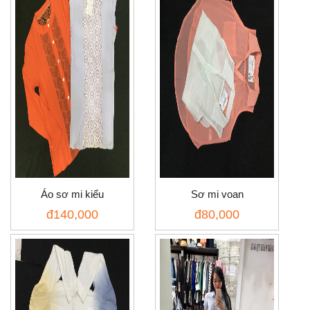
Áo sơ mi kiểu
Sơ mi voan
đ
140,000
đ
80,000