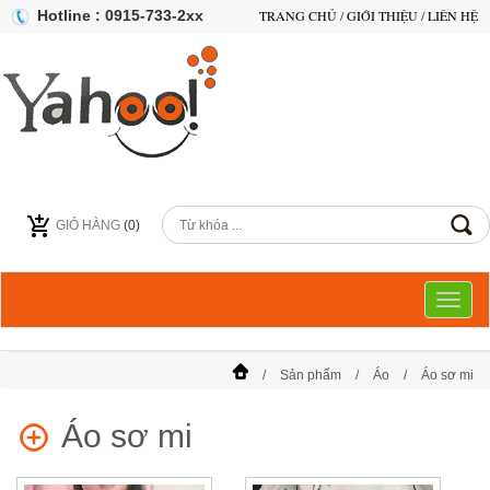
Hotline : 0915-733-2xx
TRANG CHỦ
/
GIỚI THIỆU
/
LIÊN HỆ
GIỎ HÀNG
(
0
)
Toggl
naviga
Sản phẩm
Áo
Áo sơ mi
Áo sơ mi