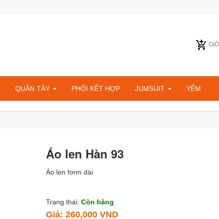
GI
QUẦN TÂY
PHỐI KẾT HỢP
JUMSUIT
YẾM
Áo len Hàn 93
Áo len form dài
Trạng thái:
Còn hàng
Giá:
260,000 VND