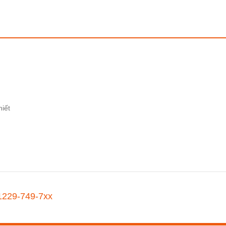
hiết
1229-749-7xx