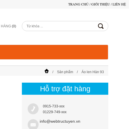
TRANG CHỦ
/
GIỚI THIỆU
/
LIÊN HỆ
Ỏ HÀNG
(
0
)
Sản phẩm
Áo len Hàn 93
Hỗ trợ đặt hàng
0915-733-xxx
01229-749-xxx
info@webtructuyen.vn