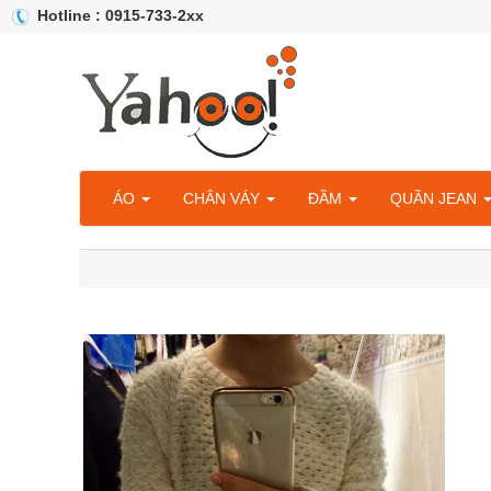
Hotline : 0915-733-2xx
ÁO
CHÂN VÁY
ĐẦM
QUẦN JEAN