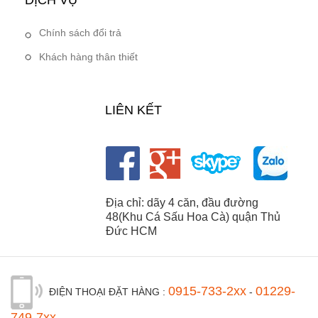
DỊCH VỤ
Chính sách đổi trả
Khách hàng thân thiết
LIÊN KẾT
Địa chỉ: dãy 4 căn, đầu đường
48(Khu Cá Sấu Hoa Cà) quận Thủ
Đức HCM
0915-733-2xx
01229-
ĐIỆN THOẠI ĐẶT HÀNG :
-
749-7xx