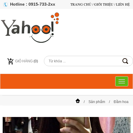
Hotline : 0915-733-2xx
TRANG CHỦ
/
GIỚI THIỆU
/
LIÊN HỆ
GIỎ HÀNG
(
0
)
Toggl
naviga
Sản phẩm
Đầm hoa