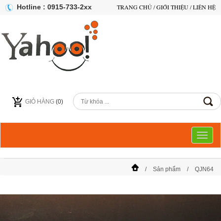
Hotline : 0915-733-2xx
TRANG CHỦ
/
GIỚI THIỆU
/
LIÊN HỆ
GIỎ HÀNG
(
0
)
Toggl
naviga
Sản phẩm
QJN64