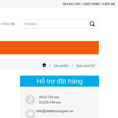
TRANG CHỦ
/
GIỚI THIỆU
/
LIÊN HỆ
Ỏ HÀNG
(
0
)
Sản phẩm
Quầ short 66'
Hỗ trợ đặt hàng
0915-733-xxx
01229-749-xxx
info@webtructuyen.vn