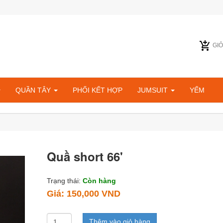
GI
QUẦN TÂY
PHỐI KẾT HỢP
JUMSUIT
YẾM
Quầ short 66'
Trạng thái:
Còn hàng
Giá:
150,000 VND
Thêm vào giỏ hàng