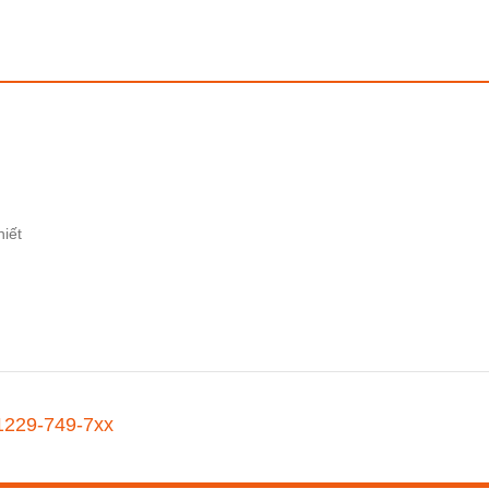
hiết
1229-749-7xx