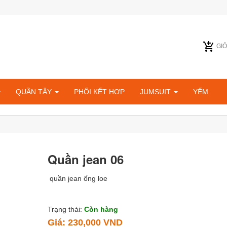
GI
QUẦN TÂY
PHỐI KẾT HỢP
JUMSUIT
YẾM
Quần jean 06
quần jean ống loe
Trạng thái:
Còn hàng
Giá:
230,000 VND