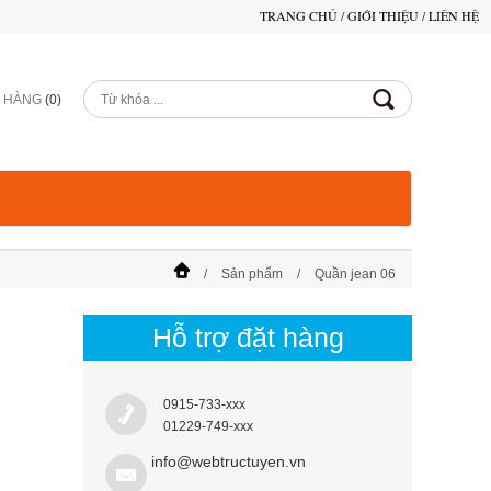
TRANG CHỦ
/
GIỚI THIỆU
/
LIÊN HỆ
Ỏ HÀNG
(
0
)
Sản phẩm
Quần jean 06
Hỗ trợ đặt hàng
0915-733-xxx
01229-749-xxx
info@webtructuyen.vn